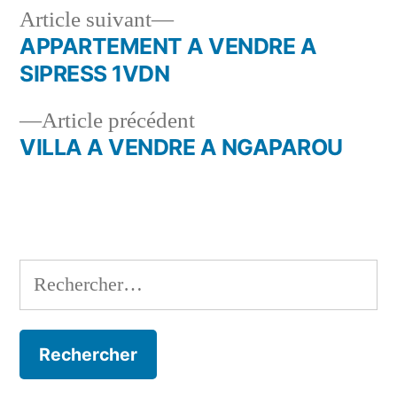
Article
Article suivant
suivant :
APPARTEMENT A VENDRE A
Navigation
SIPRESS 1VDN
de
Article
Article précédent
l’article
précédent :
VILLA A VENDRE A NGAPAROU
Rechercher :