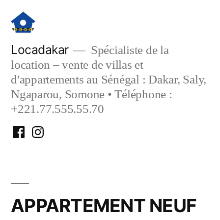
Aller
au
contenu
Locadakar
Spécialiste de la
location – vente de villas et
d'appartements au Sénégal : Dakar, Saly,
Ngaparou, Somone • Téléphone :
+221.77.555.55.70
Facebook
Instagram
Locadakar
Locadakar
APPARTEMENT NEUF