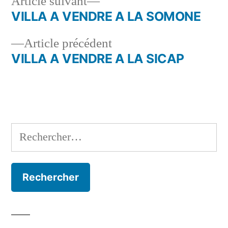
Article
Article suivant
suivant :
VILLA A VENDRE A LA SOMONE
Navigation
Article
Article précédent
de
précédent :
VILLA A VENDRE A LA SICAP
l’article
Rechercher :