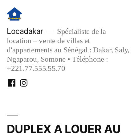
Aller
au
contenu
Locadakar
Spécialiste de la
location – vente de villas et
d'appartements au Sénégal : Dakar, Saly,
Ngaparou, Somone • Téléphone :
+221.77.555.55.70
Facebook
Instagram
Locadakar
Locadakar
DUPLEX A LOUER AU