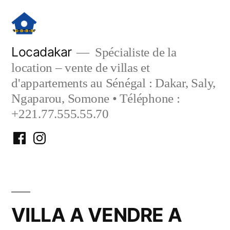
Aller
au
contenu
Locadakar
Spécialiste de la
location – vente de villas et
d'appartements au Sénégal : Dakar, Saly,
Ngaparou, Somone • Téléphone :
+221.77.555.55.70
Facebook
Instagram
Locadakar
Locadakar
VILLA A VENDRE A