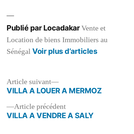
dans
Publié par Locadakar
Vente et
Location de biens Immobiliers au
Voir plus d’articles
Sénégal
Article
Article suivant
suivant :
VILLA A LOUER A MERMOZ
Navigation
Article
Article précédent
de
précédent :
VILLA A VENDRE A SALY
l’article