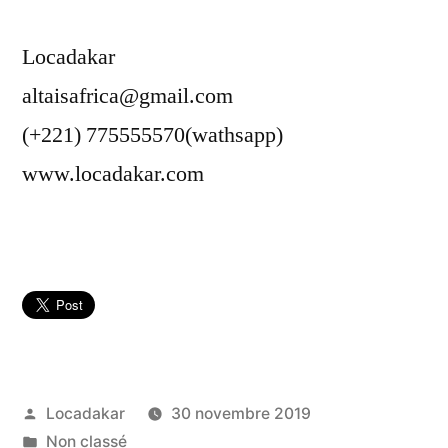
Locadakar
altaisafrica@gmail.com
(+221) 775555570(wathsapp)
www.locadakar.com
Publié
Locadakar
30 novembre 2019
par
Publié
Non classé