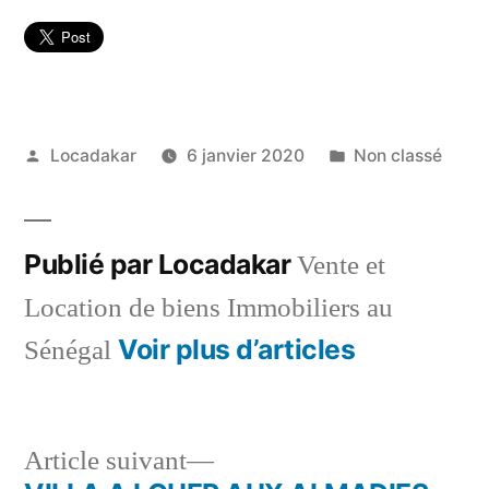
Publié
Publié
Locadakar
6 janvier 2020
Non classé
par
dans
Publié par Locadakar
Vente et
Location de biens Immobiliers au
Voir plus d’articles
Sénégal
Article
Article suivant