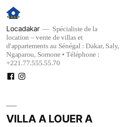
Aller
au
contenu
Locadakar
Spécialiste de la
location – vente de villas et
d'appartements au Sénégal : Dakar, Saly,
Ngaparou, Somone • Téléphone :
+221.77.555.55.70
Facebook
Instagram
Locadakar
Locadakar
VILLA A LOUER A