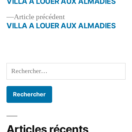
suivant :
VILLA A LOUER AUX ALMADIES
Navigation
Article
Article précédent
de
précédent :
VILLA A LOUER AUX ALMADIES
l’article
Rechercher :
Articles récents