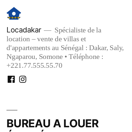
Aller
au
contenu
Locadakar
Spécialiste de la
location – vente de villas et
d'appartements au Sénégal : Dakar, Saly,
Ngaparou, Somone • Téléphone :
+221.77.555.55.70
Facebook
Instagram
Locadakar
Locadakar
BUREAU A LOUER