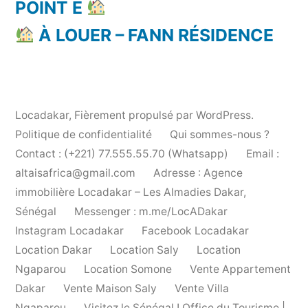
POINT E
À LOUER – FANN RÉSIDENCE
Locadakar
,
Fièrement propulsé par WordPress.
Politique de confidentialité
Qui sommes-nous ?
Contact : (+221) 77.555.55.70 (Whatsapp)
Email :
altaisafrica@gmail.com
Adresse : Agence
immobilière Locadakar – Les Almadies Dakar,
Sénégal
Messenger : m.me/LocADakar
Instagram Locadakar
Facebook Locadakar
Location Dakar
Location Saly
Location
Ngaparou
Location Somone
Vente Appartement
Dakar
Vente Maison Saly
Vente Villa
Ngaparou
Visitez le Sénégal ! Office du Tourisme |