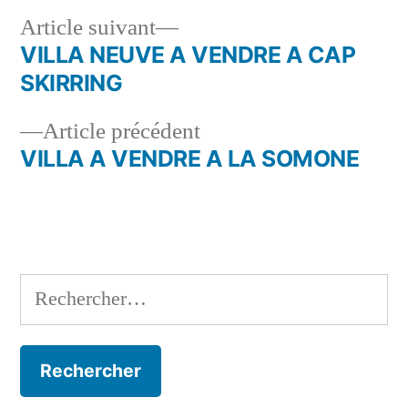
Article
Article suivant
suivant :
VILLA NEUVE A VENDRE A CAP
Navigation
SKIRRING
de
Article
Article précédent
l’article
précédent :
VILLA A VENDRE A LA SOMONE
Rechercher :