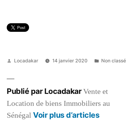
Publié
Publié
Locadakar
14 janvier 2020
Non classé
par
dans
Publié par Locadakar
Vente et
Location de biens Immobiliers au
Voir plus d’articles
Sénégal