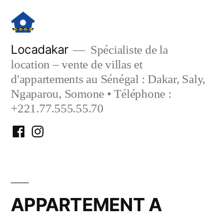
Aller
au
contenu
Locadakar
Spécialiste de la
location – vente de villas et
d'appartements au Sénégal : Dakar, Saly,
Ngaparou, Somone • Téléphone :
+221.77.555.55.70
Facebook
Instagram
Locadakar
Locadakar
APPARTEMENT A