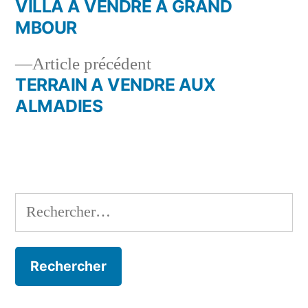
suivant :
VILLA A VENDRE A GRAND
Navigation
MBOUR
de
Article
Article précédent
l’article
précédent :
TERRAIN A VENDRE AUX
ALMADIES
Rechercher :