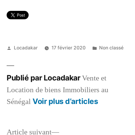
Publié
Publié
Locadakar
17 février 2020
Non classé
par
dans
Publié par Locadakar
Vente et
Location de biens Immobiliers au
Voir plus d’articles
Sénégal
Article
Article suivant