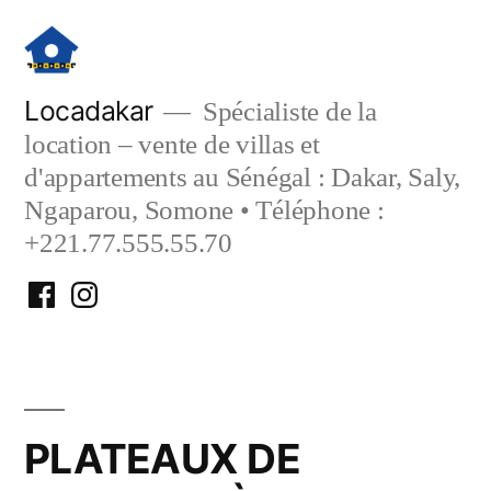
Aller
au
contenu
Locadakar
Spécialiste de la
location – vente de villas et
d'appartements au Sénégal : Dakar, Saly,
Ngaparou, Somone • Téléphone :
+221.77.555.55.70
Facebook
Instagram
Locadakar
Locadakar
PLATEAUX DE