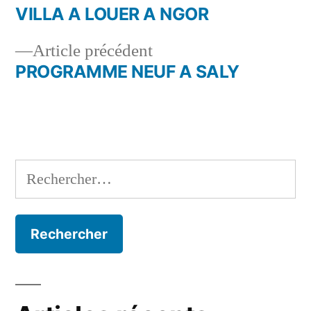
suivant :
VILLA A LOUER A NGOR
Navigation
Article
Article précédent
de
précédent :
PROGRAMME NEUF A SALY
l’article
Rechercher :