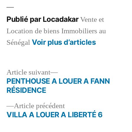
Publié par Locadakar
Vente et
Location de biens Immobiliers au
Voir plus d’articles
Sénégal
Article
Article suivant
suivant :
PENTHOUSE A LOUER A FANN
Navigation
RÉSIDENCE
de
Article
Article précédent
l’article
précédent :
VILLA A LOUER A LIBERTÉ 6