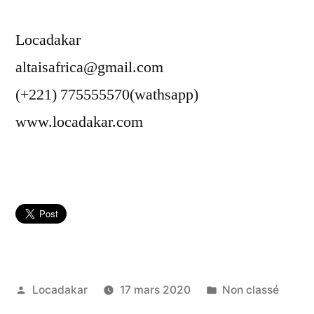
Locadakar
altaisafrica@gmail.com
(+221) 775555570(wathsapp)
www.locadakar.com
Publié
Publié
Locadakar
17 mars 2020
Non classé
par
dans