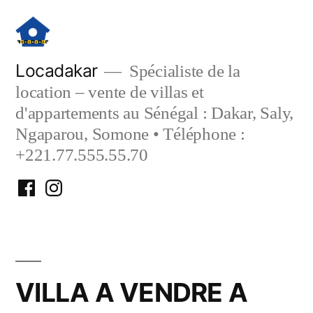
Aller
au
contenu
Locadakar
Spécialiste de la
location – vente de villas et
d'appartements au Sénégal : Dakar, Saly,
Ngaparou, Somone • Téléphone :
+221.77.555.55.70
Facebook
Instagram
Locadakar
Locadakar
VILLA A VENDRE A