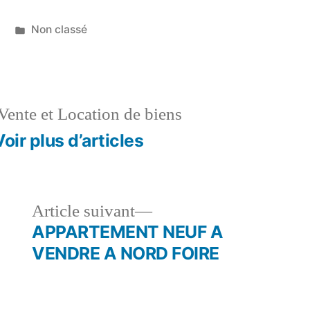
Publié
Non classé
dans
Vente et Location de biens
Voir plus d’articles
le
Article
Article suivant
dent :
suivant :
APPARTEMENT NEUF A
VENDRE A NORD FOIRE