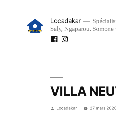
Aller
au
Locadakar
Spécialist
contenu
Saly, Ngaparou, Somone 
Facebook
Instagram
Locadakar
Locadakar
VILLA NE
Publié
Locadakar
27 mars 202
par