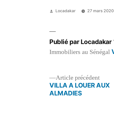
Publié
Locadakar
27 mars 2020
par
Publié par Locadakar
Immobiliers au Sénégal
Artic
Article précédent
précé
VILLA A LOUER AUX
Navigation
ALMADIES
de