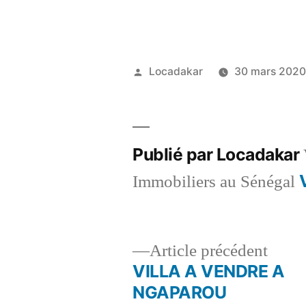
Publié
Locadakar
30 mars 202
par
Publié par Locadakar
Immobiliers au Sénégal
Artic
Article précédent
précé
VILLA A VENDRE A
Navigation
NGAPAROU