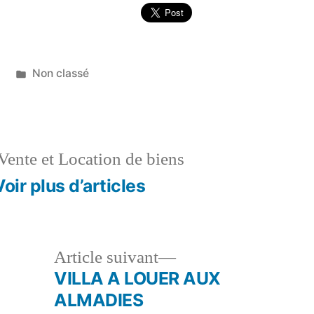
Publié
0
Non classé
dans
Vente et Location de biens
Voir plus d’articles
le
Article
Article suivant
dent :
suivant :
VILLA A LOUER AUX
ALMADIES