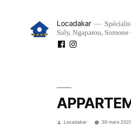
Aller
au
Locadakar
Spécialist
contenu
Saly, Ngaparou, Somone 
Facebook
Instagram
Locadakar
Locadakar
APPARTEM
Publié
Locadakar
30 mars 202
par