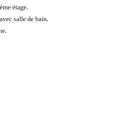
ième étage.
vec salle de bain.
ne.