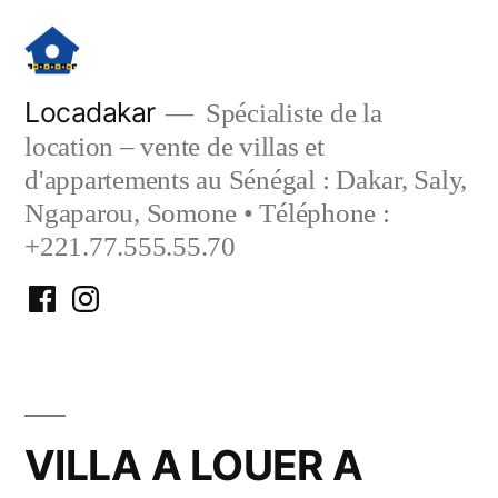
Aller
au
contenu
Locadakar
Spécialiste de la
location – vente de villas et
d'appartements au Sénégal : Dakar, Saly,
Ngaparou, Somone • Téléphone :
+221.77.555.55.70
Facebook
Instagram
Locadakar
Locadakar
VILLA A LOUER A