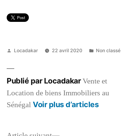
Publié
Publié
Locadakar
22 avril 2020
Non classé
par
dans
Publié par Locadakar
Vente et
Location de biens Immobiliers au
Voir plus d’articles
Sénégal
Article
Article suivant