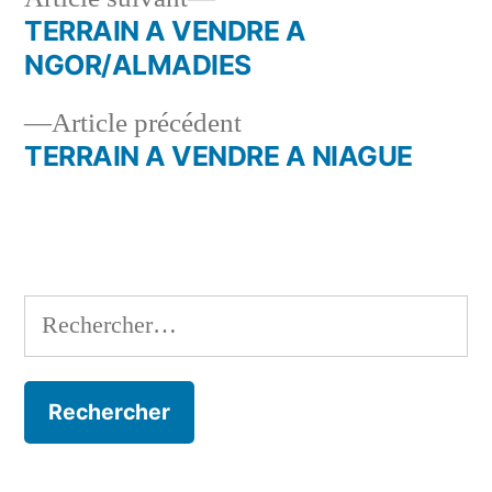
suivant :
TERRAIN A VENDRE A
Navigation
NGOR/ALMADIES
de
Article
Article précédent
l’article
précédent :
TERRAIN A VENDRE A NIAGUE
Rechercher :