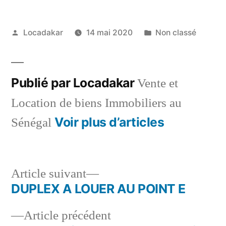
Publié
Publié
Locadakar
14 mai 2020
Non classé
par
dans
Publié par Locadakar
Vente et
Location de biens Immobiliers au
Voir plus d’articles
Sénégal
Article
Article suivant
suivant :
DUPLEX A LOUER AU POINT E
Navigation
Article
Article précédent
de