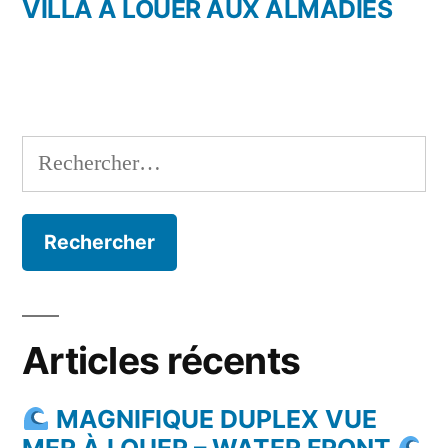
précédent :
VILLA A LOUER AUX ALMADIES
l’article
Rechercher :
Articles récents
MAGNIFIQUE DUPLEX VUE
MER À LOUER – WATER FRONT