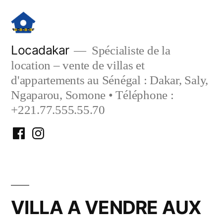
Aller
au
contenu
Locadakar
Spécialiste de la
location – vente de villas et
d'appartements au Sénégal : Dakar, Saly,
Ngaparou, Somone • Téléphone :
+221.77.555.55.70
Facebook
Instagram
Locadakar
Locadakar
VILLA A VENDRE AUX