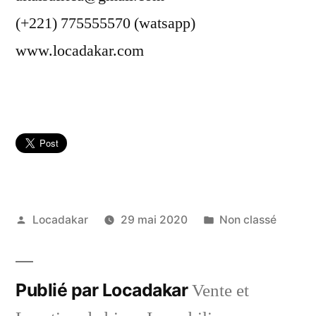
(+221) 775555570 (watsapp)
www.locadakar.com
Publié
Publié
Locadakar
29 mai 2020
Non classé
par
dans
Publié par Locadakar
Vente et