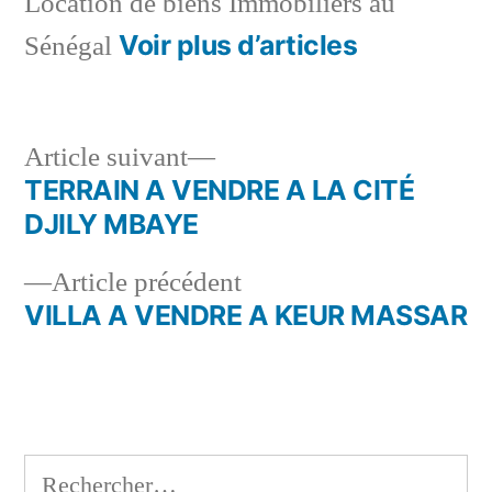
Location de biens Immobiliers au
Voir plus d’articles
Sénégal
Article
Article suivant
suivant :
TERRAIN A VENDRE A LA CITÉ
Navigation
DJILY MBAYE
de
Article
Article précédent
l’article
précédent :
VILLA A VENDRE A KEUR MASSAR
Rechercher :