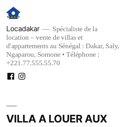
Aller
au
contenu
Locadakar
Spécialiste de la
location – vente de villas et
d'appartements au Sénégal : Dakar, Saly,
Ngaparou, Somone • Téléphone :
+221.77.555.55.70
Facebook
Instagram
Locadakar
Locadakar
VILLA A LOUER AUX