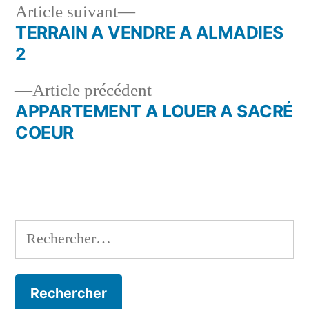
Article
Article suivant
suivant :
TERRAIN A VENDRE A ALMADIES
Navigation
2
de
Article
Article précédent
l’article
précédent :
APPARTEMENT A LOUER A SACRÉ
COEUR
Rechercher :