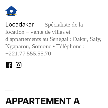
Aller
au
contenu
Locadakar
Spécialiste de la
location – vente de villas et
d'appartements au Sénégal : Dakar, Saly,
Ngaparou, Somone • Téléphone :
+221.77.555.55.70
Facebook
Instagram
Locadakar
Locadakar
APPARTEMENT A