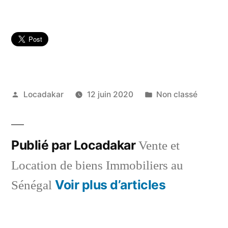
Publié
Publié
Locadakar
12 juin 2020
Non classé
par
dans
Publié par Locadakar
Vente et
Location de biens Immobiliers au
Voir plus d’articles
Sénégal