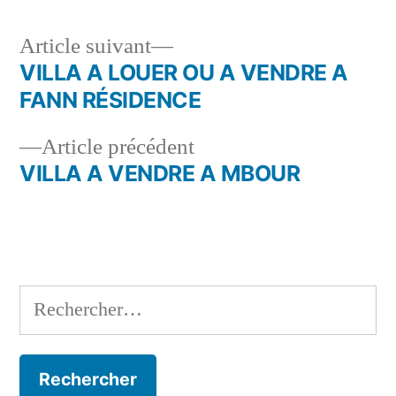
Article
Article suivant
suivant :
VILLA A LOUER OU A VENDRE A
Navigation
FANN RÉSIDENCE
de
Article
Article précédent
l’article
précédent :
VILLA A VENDRE A MBOUR
Rechercher :