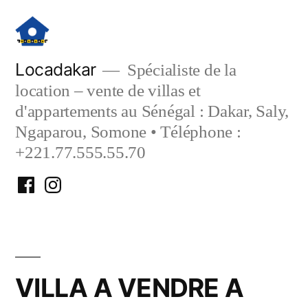
Aller
au
contenu
Locadakar
Spécialiste de la
location – vente de villas et
d'appartements au Sénégal : Dakar, Saly,
Ngaparou, Somone • Téléphone :
+221.77.555.55.70
Facebook
Instagram
Locadakar
Locadakar
VILLA A VENDRE A