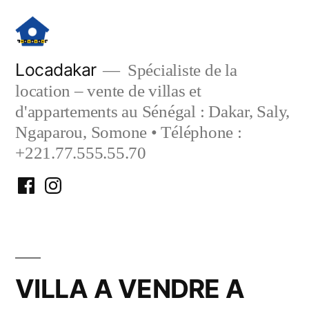
Aller
au
contenu
Locadakar
Spécialiste de la
location – vente de villas et
d'appartements au Sénégal : Dakar, Saly,
Ngaparou, Somone • Téléphone :
+221.77.555.55.70
Facebook
Instagram
Locadakar
Locadakar
VILLA A VENDRE A