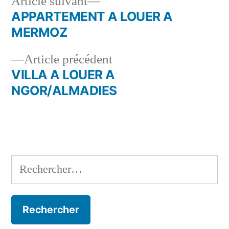
Article
Article suivant
suivant :
APPARTEMENT A LOUER A
Navigation
MERMOZ
de
Article
Article précédent
l’article
précédent :
VILLA A LOUER A
NGOR/ALMADIES
Rechercher :