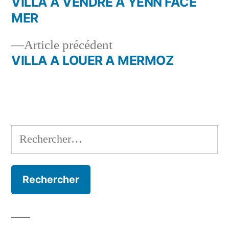
suivant :
VILLA A VENDRE A YENN FACE
Navigation
MER
de
Article
Article précédent
l’article
précédent :
VILLA A LOUER A MERMOZ
Rechercher :