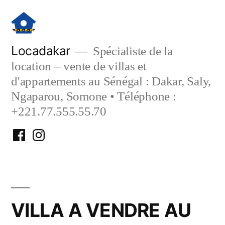
Aller
au
contenu
Locadakar
Spécialiste de la
location – vente de villas et
d'appartements au Sénégal : Dakar, Saly,
Ngaparou, Somone • Téléphone :
+221.77.555.55.70
Facebook
Instagram
Locadakar
Locadakar
VILLA A VENDRE AU