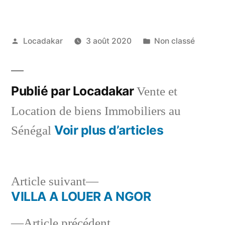
Publié
Publié
Locadakar
3 août 2020
Non classé
par
dans
Publié par Locadakar
Vente et
Location de biens Immobiliers au
Voir plus d’articles
Sénégal
Article
Article suivant
suivant :
VILLA A LOUER A NGOR
Navigation
Article
Article précédent