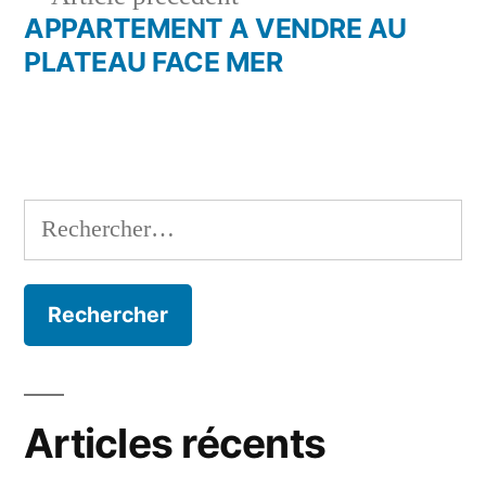
de
précédent :
APPARTEMENT A VENDRE AU
l’article
PLATEAU FACE MER
Rechercher :
Articles récents