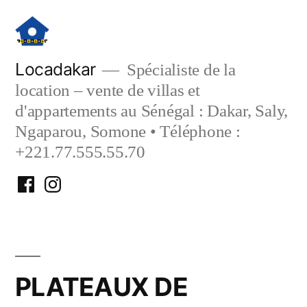
Aller
au
contenu
Locadakar
Spécialiste de la
location – vente de villas et
d'appartements au Sénégal : Dakar, Saly,
Ngaparou, Somone • Téléphone :
+221.77.555.55.70
Facebook
Instagram
Locadakar
Locadakar
PLATEAUX DE