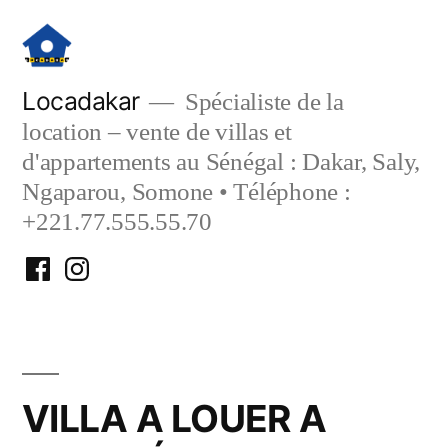
Aller
au
contenu
Locadakar
Spécialiste de la
location – vente de villas et
d'appartements au Sénégal : Dakar, Saly,
Ngaparou, Somone • Téléphone :
+221.77.555.55.70
Facebook
Instagram
Locadakar
Locadakar
VILLA A LOUER A