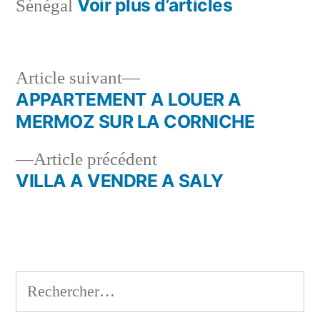
Voir plus d’articles
Sénégal
Article
Article suivant
suivant :
APPARTEMENT A LOUER A
Navigation
MERMOZ SUR LA CORNICHE
de
Article
Article précédent
l’article
précédent :
VILLA A VENDRE A SALY
Rechercher :