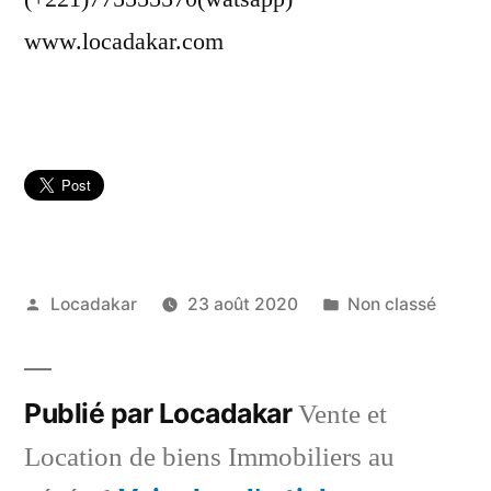
www.locadakar.com
Publié
Publié
Locadakar
23 août 2020
Non classé
par
dans
Publié par Locadakar
Vente et
Location de biens Immobiliers au