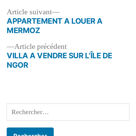
Article
Article suivant
suivant :
APPARTEMENT A LOUER A
Navigation
MERMOZ
de
Article
Article précédent
l’article
précédent :
VILLA A VENDRE SUR L’ÎLE DE
NGOR
Rechercher :