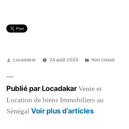
Publié
Publié
Locadakar
24 août 2020
Non classé
par
dans
Publié par Locadakar
Vente et
Location de biens Immobiliers au
Voir plus d’articles
Sénégal