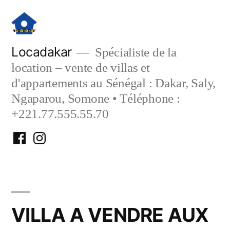
Aller
au
contenu
Locadakar
Spécialiste de la
location – vente de villas et
d'appartements au Sénégal : Dakar, Saly,
Ngaparou, Somone • Téléphone :
+221.77.555.55.70
Facebook
Instagram
Locadakar
Locadakar
VILLA A VENDRE AUX