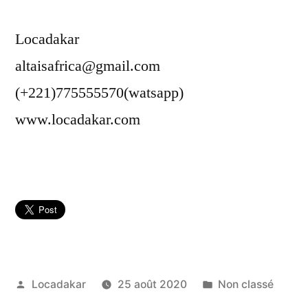
Locadakar
altaisafrica@gmail.com
(+221)775555570(watsapp)
www.locadakar.com
Publié
Publié
Locadakar
25 août 2020
Non classé
par
dans