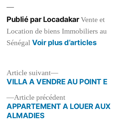
Publié par Locadakar
Vente et
Location de biens Immobiliers au
Voir plus d’articles
Sénégal
Article
Article suivant
suivant :
VILLA A VENDRE AU POINT E
Navigation
Article
Article précédent
de
précédent :
APPARTEMENT A LOUER AUX
l’article
ALMADIES