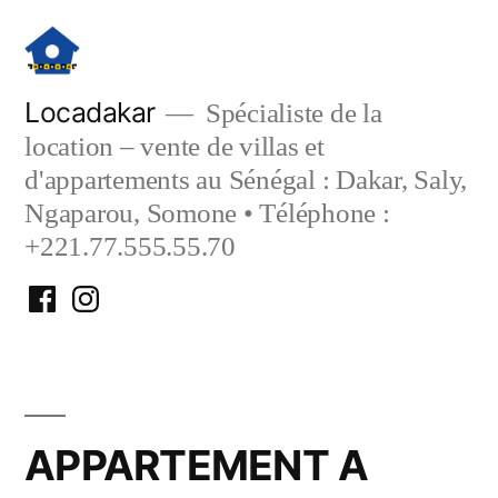
Aller
au
contenu
Locadakar
Spécialiste de la
location – vente de villas et
d'appartements au Sénégal : Dakar, Saly,
Ngaparou, Somone • Téléphone :
+221.77.555.55.70
Facebook
Instagram
Locadakar
Locadakar
APPARTEMENT A