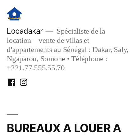
Aller
au
contenu
Locadakar
Spécialiste de la
location – vente de villas et
d'appartements au Sénégal : Dakar, Saly,
Ngaparou, Somone • Téléphone :
+221.77.555.55.70
Facebook
Instagram
Locadakar
Locadakar
BUREAUX A LOUER A