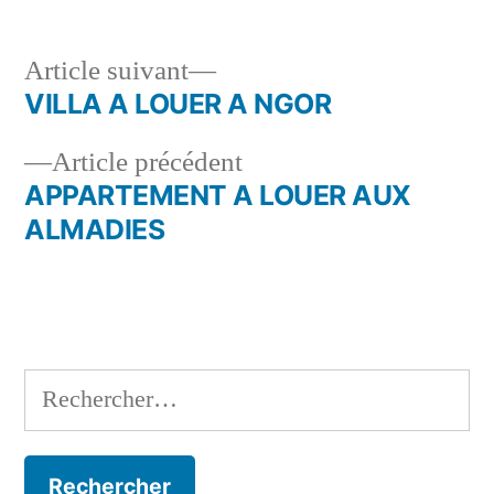
Article
Article suivant
suivant :
VILLA A LOUER A NGOR
Navigation
Article
Article précédent
de
précédent :
APPARTEMENT A LOUER AUX
l’article
ALMADIES
Rechercher :