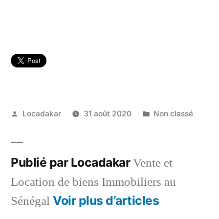
Publié
Publié
Locadakar
31 août 2020
Non classé
par
dans
Publié par Locadakar
Vente et
Location de biens Immobiliers au
Voir plus d’articles
Sénégal