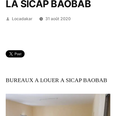
LA SICAP BAOBAB
Publié
Locadakar
31 août 2020
par
BUREAUX A LOUER A SICAP BAOBAB