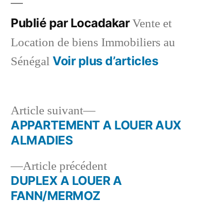
Publié par Locadakar
Vente et
Location de biens Immobiliers au
Voir plus d’articles
Sénégal
Article
Article suivant
suivant :
APPARTEMENT A LOUER AUX
Navigation
ALMADIES
de
Article
Article précédent
l’article
précédent :
DUPLEX A LOUER A
FANN/MERMOZ