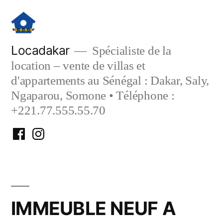
Aller
au
contenu
Locadakar
Spécialiste de la
location – vente de villas et
d'appartements au Sénégal : Dakar, Saly,
Ngaparou, Somone • Téléphone :
+221.77.555.55.70
Facebook
Instagram
Locadakar
Locadakar
IMMEUBLE NEUF A