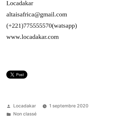
Locadakar
altaisafrica@gmail.com
(+221)775555570(watsapp)
www.locadakar.com
Publié
Locadakar
1 septembre 2020
par
Publié
Non classé
dans