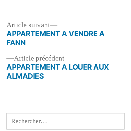
Article
Article suivant
suivant :
APPARTEMENT A VENDRE A
Navigation
FANN
de
Article
Article précédent
l’article
précédent :
APPARTEMENT A LOUER AUX
ALMADIES
Rechercher :