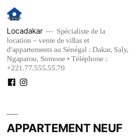
Aller
au
contenu
Locadakar
Spécialiste de la
location – vente de villas et
d'appartements au Sénégal : Dakar, Saly,
Ngaparou, Somone • Téléphone :
+221.77.555.55.70
Facebook
Instagram
Locadakar
Locadakar
APPARTEMENT NEUF