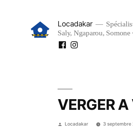
Aller
au
Locadakar
Spécialist
contenu
Saly, Ngaparou, Somone 
Facebook
Instagram
Locadakar
Locadakar
VERGER A
Publié
Locadakar
3 septembre
par