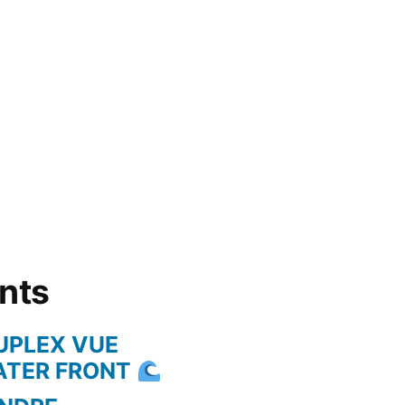
ents
UPLEX VUE
WATER FRONT