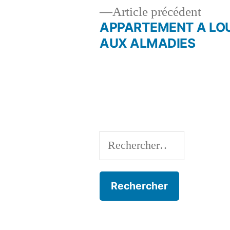
Artic
Article précédent
précé
APPARTEMENT A LO
Navigation
AUX ALMADIES
de
l’article
Rechercher :