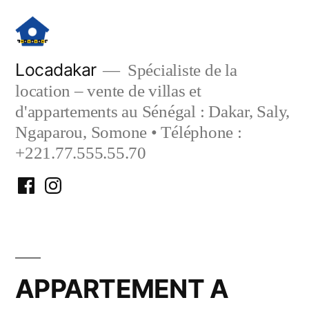
Aller
au
contenu
Locadakar
Spécialiste de la
location – vente de villas et
d'appartements au Sénégal : Dakar, Saly,
Ngaparou, Somone • Téléphone :
+221.77.555.55.70
Facebook
Instagram
Locadakar
Locadakar
APPARTEMENT A