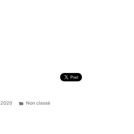
Publié
 2020
Non classé
dans