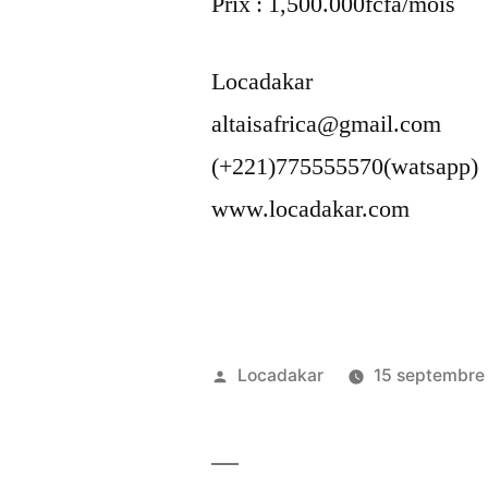
Prix : 1,500.000fcfa/mois
Locadakar
altaisafrica@gmail.com
(+221)775555570(watsapp)
www.locadakar.com
Publié
Locadakar
15 septembre
par