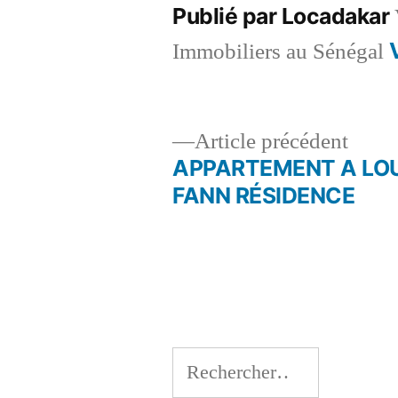
Publié par Locadakar
Immobiliers au Sénégal
Artic
Article précédent
précé
APPARTEMENT A LO
Navigation
FANN RÉSIDENCE
de
l’article
Rechercher :