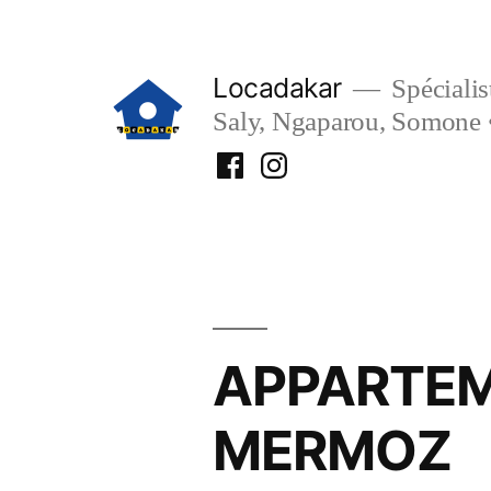
Aller
au
Locadakar
Spécialist
contenu
Saly, Ngaparou, Somone 
Facebook
Instagram
Locadakar
Locadakar
APPARTEM
MERMOZ