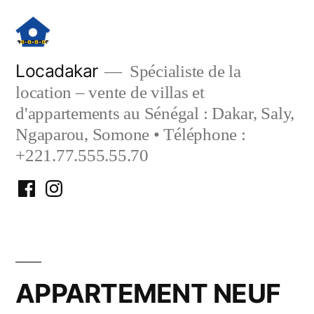
Aller
au
contenu
Locadakar
Spécialiste de la
location – vente de villas et
d'appartements au Sénégal : Dakar, Saly,
Ngaparou, Somone • Téléphone :
+221.77.555.55.70
Facebook
Instagram
Locadakar
Locadakar
APPARTEMENT NEUF