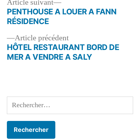
Article
Article suivant
suivant :
PENTHOUSE A LOUER A FANN
Navigation
RÉSIDENCE
de
Article
Article précédent
l’article
précédent :
HÔTEL RESTAURANT BORD DE
MER A VENDRE A SALY
Rechercher :