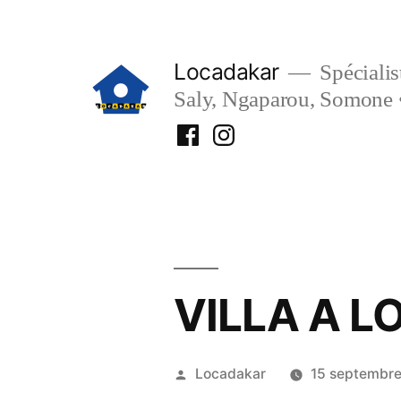
Aller
au
Locadakar
Spécialist
contenu
Saly, Ngaparou, Somone 
Facebook
Instagram
Locadakar
Locadakar
VILLA A L
Publié
Locadakar
15 septembr
par