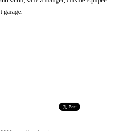
d salon, salle a manger, cuisine équipée
t garage.