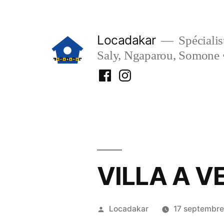
Aller
au
Locadakar
Spécialist
contenu
Saly, Ngaparou, Somone 
Facebook
Instagram
Locadakar
Locadakar
VILLA A 
Publié
Locadakar
17 septembr
par