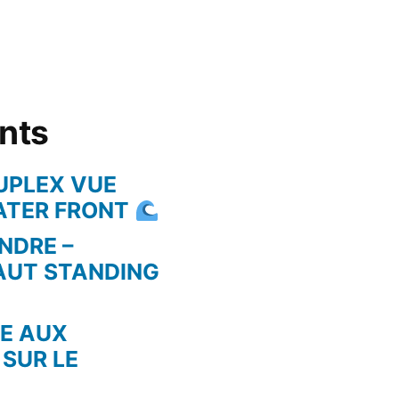
ents
UPLEX VUE
WATER FRONT
NDRE –
AUT STANDING
RE AUX
 SUR LE