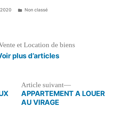
Publié
 2020
Non classé
dans
Vente et Location de biens
Voir plus d’articles
le
Article
Article suivant
dent :
suivant :
AUX
APPARTEMENT A LOUER
AU VIRAGE