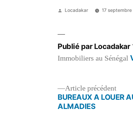
Publié
Locadakar
17 septembre
par
Publié par Locadakar
Immobiliers au Sénégal
Artic
Article précédent
précé
BUREAUX A LOUER 
Navigation
ALMADIES
de