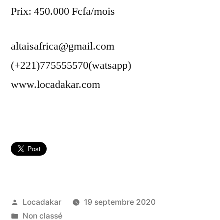
Prix: 450.000 Fcfa/mois
altaisafrica@gmail.com
(+221)775555570(watsapp)
www.locadakar.com
Publié
Locadakar
19 septembre 2020
par
Publié
Non classé