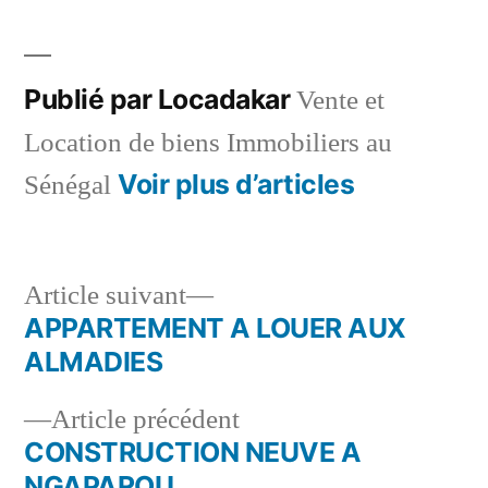
dans
Publié par Locadakar
Vente et
Location de biens Immobiliers au
Voir plus d’articles
Sénégal
Article
Article suivant
suivant :
APPARTEMENT A LOUER AUX
Navigation
ALMADIES
de
Article
Article précédent
l’article
précédent :
CONSTRUCTION NEUVE A
NGAPAROU