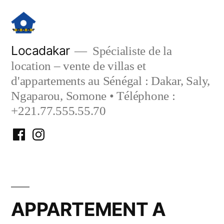
Aller
au
contenu
Locadakar
Spécialiste de la
location – vente de villas et
d'appartements au Sénégal : Dakar, Saly,
Ngaparou, Somone • Téléphone :
+221.77.555.55.70
Facebook
Instagram
Locadakar
Locadakar
APPARTEMENT A