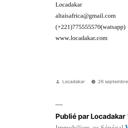
Locadakar
altaisafrica@gmail.com
(+221)775555570(watsapp)
www.locadakar.com
Publié
Locadakar
26 septembr
par
Publié par Locadakar
Immobiliers au Sénégal