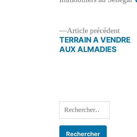
Artic
Article précédent
précé
TERRAIN A VENDRE
Navigation
AUX ALMADIES
de
l’article
Rechercher :