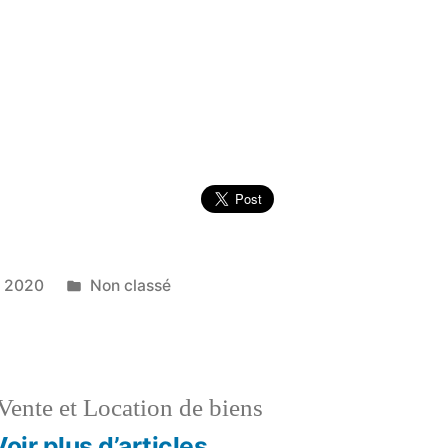
Publié
e 2020
Non classé
dans
Vente et Location de biens
Voir plus d’articles