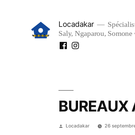
Aller
au
Locadakar
Spécialist
contenu
Saly, Ngaparou, Somone 
Facebook
Instagram
Locadakar
Locadakar
BUREAUX 
Publié
Locadakar
26 septembr
par