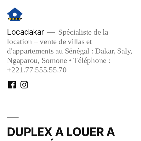
Aller
au
contenu
Locadakar
Spécialiste de la
location – vente de villas et
d'appartements au Sénégal : Dakar, Saly,
Ngaparou, Somone • Téléphone :
+221.77.555.55.70
Facebook
Instagram
Locadakar
Locadakar
DUPLEX A LOUER A