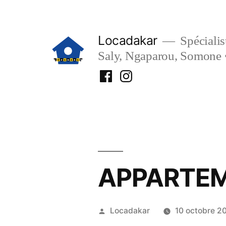
Aller
au
Locadakar
Spécialist
contenu
Saly, Ngaparou, Somone 
Facebook
Instagram
Locadakar
Locadakar
APPARTEM
Publié
Locadakar
10 octobre 2
par