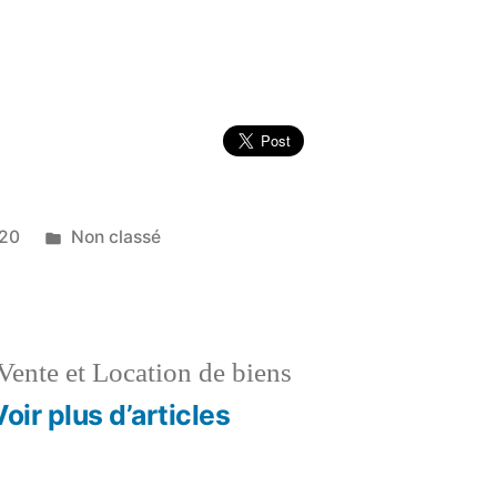
Publié
020
Non classé
dans
Vente et Location de biens
Voir plus d’articles