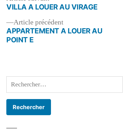
suivant :
VILLA A LOUER AU VIRAGE
Navigation
Article
Article précédent
de
précédent :
APPARTEMENT A LOUER AU
l’article
POINT E
Rechercher :