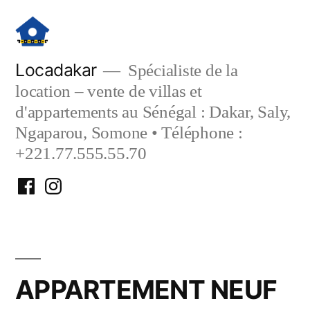
Aller
au
contenu
Locadakar
Spécialiste de la
location – vente de villas et
d'appartements au Sénégal : Dakar, Saly,
Ngaparou, Somone • Téléphone :
+221.77.555.55.70
Facebook
Instagram
Locadakar
Locadakar
APPARTEMENT NEUF