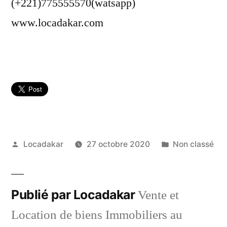
(+221)775555570(watsapp)
www.locadakar.com
Publié
Publié
Locadakar
27 octobre 2020
Non classé
par
dans
Publié par Locadakar
Vente et
Location de biens Immobiliers au