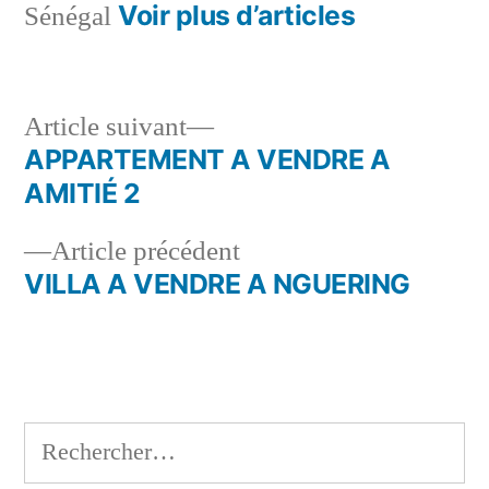
Voir plus d’articles
Sénégal
Article
Article suivant
suivant :
APPARTEMENT A VENDRE A
Navigation
AMITIÉ 2
de
Article
Article précédent
l’article
précédent :
VILLA A VENDRE A NGUERING
Rechercher :