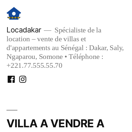
Aller
au
contenu
Locadakar
Spécialiste de la
location – vente de villas et
d'appartements au Sénégal : Dakar, Saly,
Ngaparou, Somone • Téléphone :
+221.77.555.55.70
Facebook
Instagram
Locadakar
Locadakar
VILLA A VENDRE A