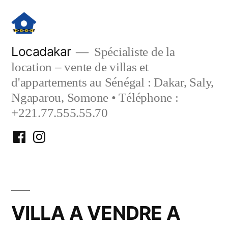
Aller
au
contenu
Locadakar
Spécialiste de la
location – vente de villas et
d'appartements au Sénégal : Dakar, Saly,
Ngaparou, Somone • Téléphone :
+221.77.555.55.70
Facebook
Instagram
Locadakar
Locadakar
VILLA A VENDRE A