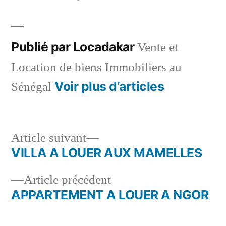
par
dans
Publié par Locadakar
Vente et
Location de biens Immobiliers au
Voir plus d’articles
Sénégal
Article
Article suivant
suivant :
VILLA A LOUER AUX MAMELLES
Navigation
Article
Article précédent
de
précédent :
APPARTEMENT A LOUER A NGOR
l’article