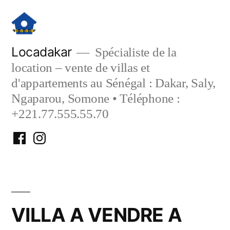
Aller
au
contenu
Locadakar
Spécialiste de la
location – vente de villas et
d'appartements au Sénégal : Dakar, Saly,
Ngaparou, Somone • Téléphone :
+221.77.555.55.70
Facebook
Instagram
Locadakar
Locadakar
VILLA A VENDRE A