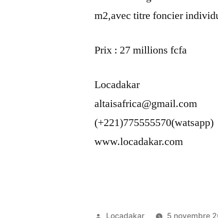
m2,avec titre foncier individ
Prix : 27 millions fcfa
Locadakar
altaisafrica@gmail.com
(+221)775555570(watsapp)
www.locadakar.com
Publié
Locadakar
5 novembre 