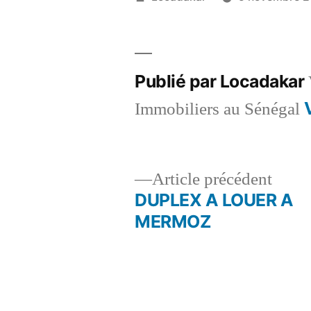
par
Publié par Locadakar
Immobiliers au Sénégal
Artic
Article précédent
précé
DUPLEX A LOUER A
Navigation
MERMOZ
de
l’article