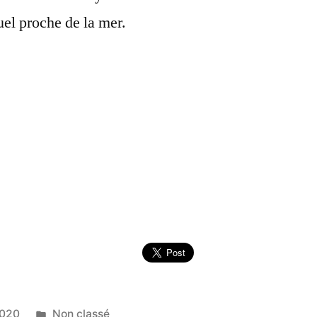
uel proche de la mer.
Publié
2020
Non classé