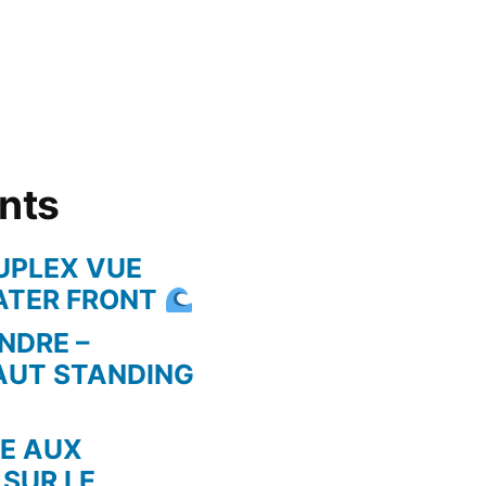
ents
UPLEX VUE
WATER FRONT
NDRE –
AUT STANDING
RE AUX
 SUR LE