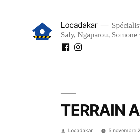
Aller
au
Locadakar
Spécialist
contenu
Saly, Ngaparou, Somone 
Facebook
Instagram
Locadakar
Locadakar
TERRAIN A
Publié
Locadakar
5 novembre 
par