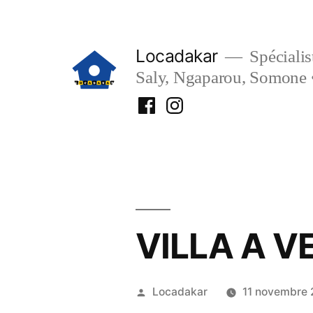
Aller
au
Locadakar
Spécialist
contenu
Saly, Ngaparou, Somone 
Facebook
Instagram
Locadakar
Locadakar
VILLA A V
Publié
Locadakar
11 novembre
par