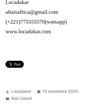
Locadakar
altaisafrica@gmail.com
(+221)775555570(watsapp)
www.locadakar.com
Publié
Locadakar
13 novembre 2020
par
Publié
Non classé
dans