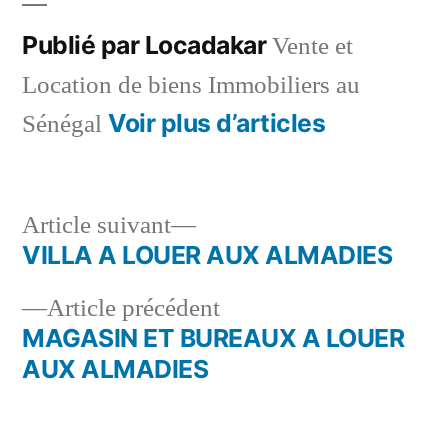
Publié par Locadakar
Vente et
Location de biens Immobiliers au
Voir plus d’articles
Sénégal
Article
Article suivant
suivant :
VILLA A LOUER AUX ALMADIES
Navigation
Article
Article précédent
de
précédent :
MAGASIN ET BUREAUX A LOUER
l’article
AUX ALMADIES