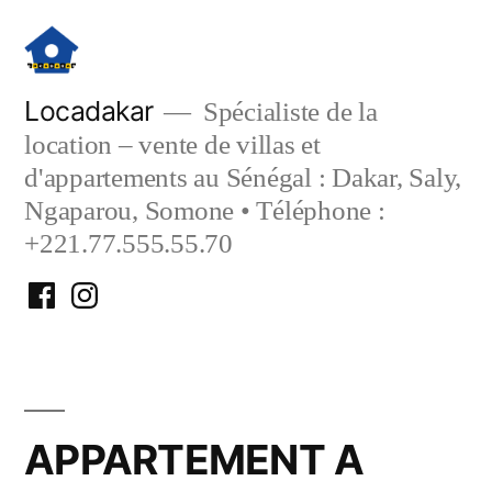
Aller
au
contenu
Locadakar
Spécialiste de la
location – vente de villas et
d'appartements au Sénégal : Dakar, Saly,
Ngaparou, Somone • Téléphone :
+221.77.555.55.70
Facebook
Instagram
Locadakar
Locadakar
APPARTEMENT A