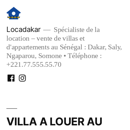
Aller
au
contenu
Locadakar
Spécialiste de la
location – vente de villas et
d'appartements au Sénégal : Dakar, Saly,
Ngaparou, Somone • Téléphone :
+221.77.555.55.70
Facebook
Instagram
Locadakar
Locadakar
VILLA A LOUER AU