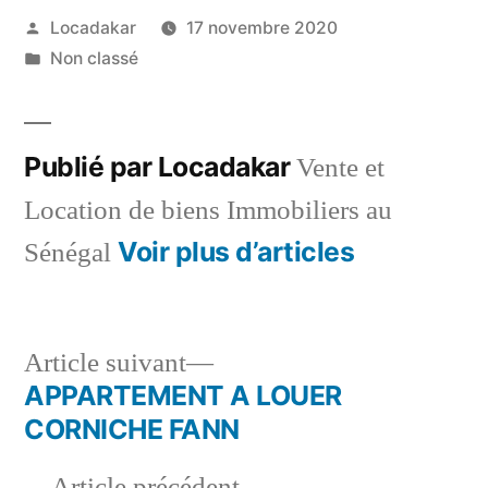
Publié
Locadakar
17 novembre 2020
par
Publié
Non classé
dans
Publié par Locadakar
Vente et
Location de biens Immobiliers au
Voir plus d’articles
Sénégal
Article
Article suivant
suivant :
APPARTEMENT A LOUER
Navigation
CORNICHE FANN
de
Article
Article précédent