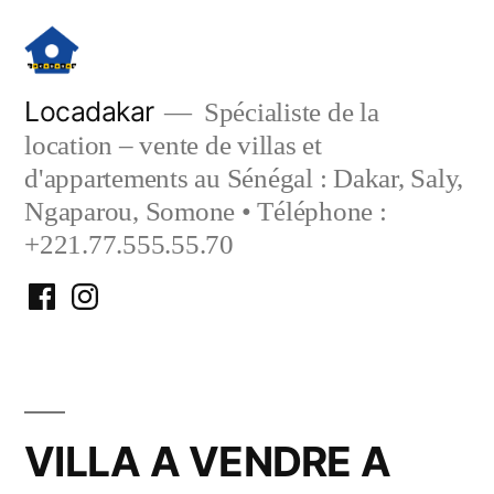
Aller
au
contenu
Locadakar
Spécialiste de la
location – vente de villas et
d'appartements au Sénégal : Dakar, Saly,
Ngaparou, Somone • Téléphone :
+221.77.555.55.70
Facebook
Instagram
Locadakar
Locadakar
VILLA A VENDRE A