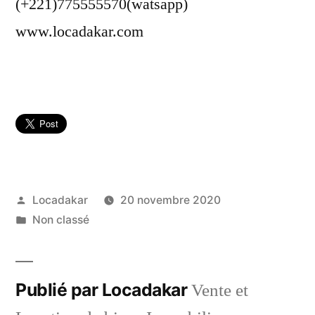
(+221)775555570(watsapp)
www.locadakar.com
Publié
Locadakar
20 novembre 2020
par
Publié
Non classé
dans
Publié par Locadakar
Vente et