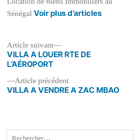
Location de biens Immobiliers au
Voir plus d’articles
Sénégal
Article
Article suivant
suivant :
VILLA A LOUER RTE DE
Navigation
L’AÉROPORT
de
Article
Article précédent
l’article
précédent :
VILLA A VENDRE A ZAC MBAO
Rechercher :