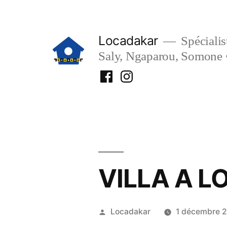
Aller
au
Locadakar
Spécialist
contenu
Saly, Ngaparou, Somone 
Facebook
Instagram
Locadakar
Locadakar
VILLA A L
Publié
Locadakar
1 décembre 
par