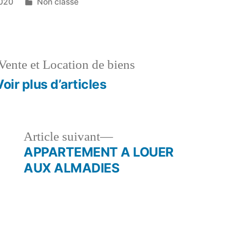
Publié
020
Non classé
dans
Vente et Location de biens
Voir plus d’articles
le
Article
Article suivant
dent :
suivant :
APPARTEMENT A LOUER
AUX ALMADIES