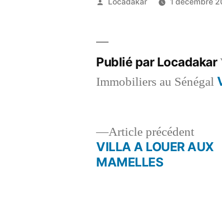
Publié
Locadakar
1 décembre 2
par
Publié par Locadakar
Immobiliers au Sénégal
Artic
Article précédent
précé
VILLA A LOUER AUX
Navigation
MAMELLES
de
l’article