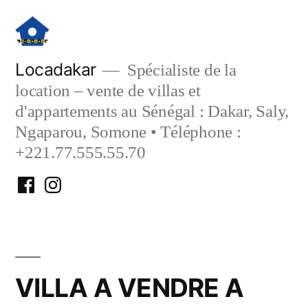
Aller
au
contenu
Locadakar
Spécialiste de la
location – vente de villas et
d'appartements au Sénégal : Dakar, Saly,
Ngaparou, Somone • Téléphone :
+221.77.555.55.70
Facebook
Instagram
Locadakar
Locadakar
VILLA A VENDRE A