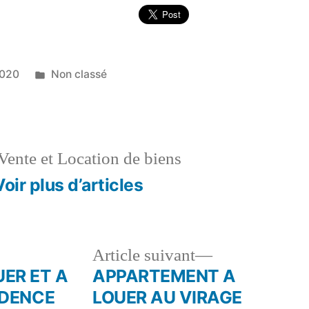
Publié
2020
Non classé
dans
Vente et Location de biens
Voir plus d’articles
le
Article
Article suivant
dent :
suivant :
ER ET A
APPARTEMENT A
IDENCE
LOUER AU VIRAGE