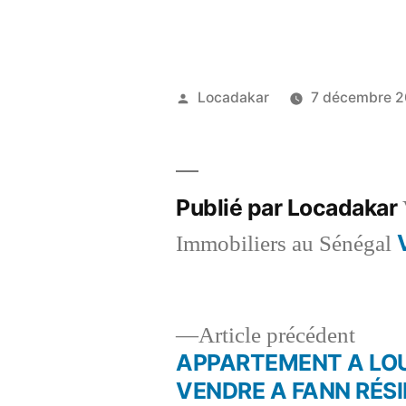
Publié
Locadakar
7 décembre 
par
Publié par Locadakar
Immobiliers au Sénégal
Artic
Article précédent
précé
APPARTEMENT A LOU
Navigation
VENDRE A FANN RÉS