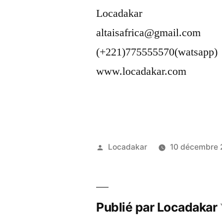
Locadakar
altaisafrica@gmail.com
(+221)775555570(watsapp)
www.locadakar.com
Publié
Locadakar
10 décembre
par
Publié par Locadakar