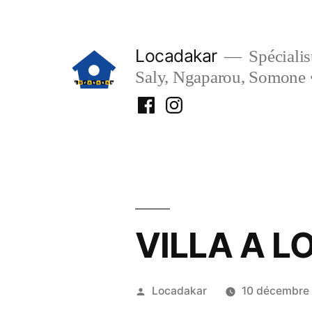
Aller
au
Locadakar
Spécialist
contenu
Saly, Ngaparou, Somone 
Facebook
Instagram
Locadakar
Locadakar
VILLA A L
Publié
Locadakar
10 décembre
par