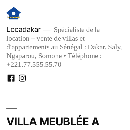
Aller
au
contenu
Locadakar
Spécialiste de la
location – vente de villas et
d'appartements au Sénégal : Dakar, Saly,
Ngaparou, Somone • Téléphone :
+221.77.555.55.70
Facebook
Instagram
Locadakar
Locadakar
VILLA MEUBLÉE A