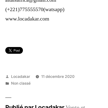
(+221)775555570(watsapp)
www.locadakar.com
Publié
Locadakar
11 décembre 2020
par
Publié
Non classé
dans
Publié par Locadakar
Vente et