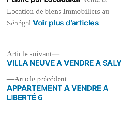
Location de biens Immobiliers au
Voir plus d’articles
Sénégal
Article
Article suivant
suivant :
VILLA NEUVE A VENDRE A SALY
Navigation
Article
Article précédent
de
précédent :
APPARTEMENT A VENDRE A
l’article
LIBERTÉ 6