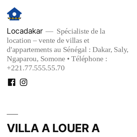
Aller
au
contenu
Locadakar
Spécialiste de la
location – vente de villas et
d'appartements au Sénégal : Dakar, Saly,
Ngaparou, Somone • Téléphone :
+221.77.555.55.70
Facebook
Instagram
Locadakar
Locadakar
VILLA A LOUER A