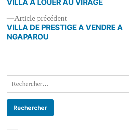
suivant :
VILLA A LOUER AU VIRAGE
Navigation
Article
Article précédent
de
précédent :
VILLA DE PRESTIGE A VENDRE A
l’article
NGAPAROU
Rechercher :