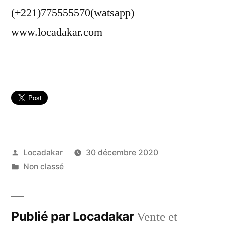
(+221)775555570(watsapp)
www.locadakar.com
Publié
Locadakar
30 décembre 2020
par
Publié
Non classé
dans
Publié par Locadakar
Vente et