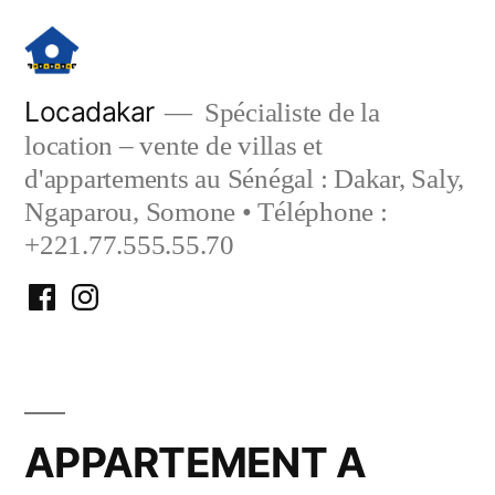
Aller
au
contenu
Locadakar
Spécialiste de la
location – vente de villas et
d'appartements au Sénégal : Dakar, Saly,
Ngaparou, Somone • Téléphone :
+221.77.555.55.70
Facebook
Instagram
Locadakar
Locadakar
APPARTEMENT A