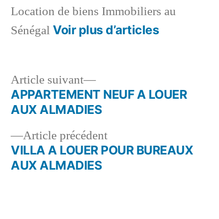
Location de biens Immobiliers au
Voir plus d’articles
Sénégal
Article
Article suivant
suivant :
APPARTEMENT NEUF A LOUER
Navigation
AUX ALMADIES
de
Article
Article précédent
l’article
précédent :
VILLA A LOUER POUR BUREAUX
AUX ALMADIES